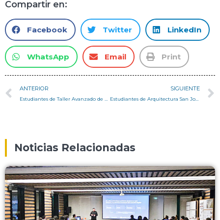
Compartir en:
Facebook
Twitter
LinkedIn
WhatsApp
Email
Print
ANTERIOR
SIGUIENTE
Estudiantes de Taller Avanzado de San Joaquín diseñó y construyó un muro ventilado que utiliza el principio de Bernoulli
Estudiantes de Arquitectura San Joaquín visitan proyecto Rooftop de Lira y Tuckermann Arquitectos
Noticias Relacionadas