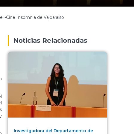
ll-Cine Insomnia de Valparaíso
Noticias Relacionadas
n
l
l
s
y
Investigadora del Departamento de
o