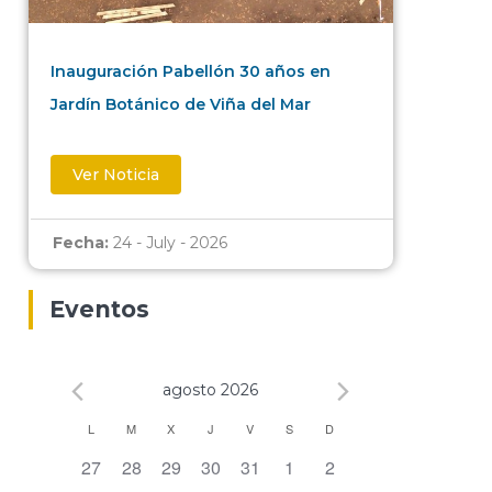
Inauguración Pabellón 30 años en
Jardín Botánico de Viña del Mar
Ver Noticia
Fecha:
24 - July - 2026
Eventos
agosto 2026
Calendario
L
M
X
J
V
S
D
0 eventos,
0 eventos,
0 eventos,
0 eventos,
0 eventos,
0 eventos,
0 eventos,
27
28
29
30
31
1
2
de