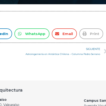
edIn
WhatsApp
Email
Print
SIGUIENTE
Astroingeniería en Antártica Chilena – Columna Pedro Serrano
quitectura
aíso
Campus San
, Valparaíso
Avenida Vicu