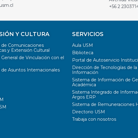
usm.cl
+56 2 230371
SIÓN Y CULTURA
SERVICIOS
n de Comunicaciones
Aula USM
cas y Extensión Cultural
Biblioteca
 General de Vinculación con el
Portal de Autoservicio Instituc
Dirección de Tecnologías de la
 de Asuntos Internacionales
Información
Sistema de Información de Ge
Académica
Sistema Integrado de Informa
Argos ERP
SM
Sistema de Remuneraciones Hi
USM
Directorio USM
Trabaja con nosotros