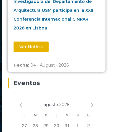
Investigadora del Departamento de
Arquitectura USM participa en la XXII
Conferencia Internacional CINPAR
2026 en Lisboa
Ver Noticia
Fecha:
04 - August - 2026
Eventos
agosto 2026
Calendario
L
M
X
J
V
S
D
0 eventos,
0 eventos,
0 eventos,
0 eventos,
0 eventos,
0 eventos,
0 eventos,
27
28
29
30
31
1
2
de