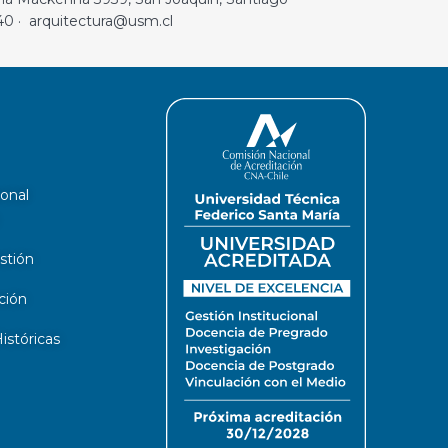
40 · arquitectura@usm.cl
ional
stión
ción
stóricas