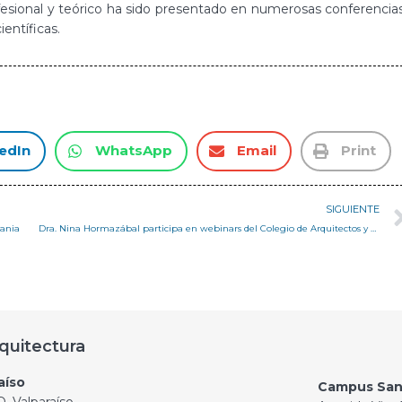
ofesional y teórico ha sido presentado en numerosas conferencias
ientíficas.
edIn
WhatsApp
Email
Print
SIGUIENTE
mania
Dra. Nina Hormazábal participa en webinars del Colegio de Arquitectos y Colegio de Ingenieros
quitectura
aíso
Campus San