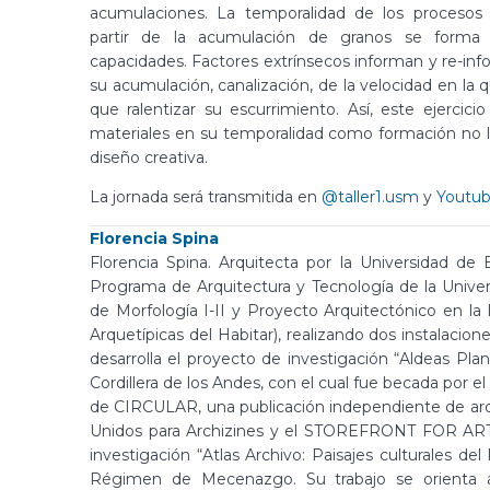
acumulaciones. La temporalidad de los procesos 
partir de la acumulación de granos se forma
capacidades. Factores extrínsecos informan y re-inf
su acumulación, canalización, de la velocidad en la 
que ralentizar su escurrimiento. Así, este ejercici
materiales en su temporalidad como formación no li
diseño creativa.
La jornada será transmitida en
@taller1.usm
y
Youtu
Florencia Spina
Florencia Spina. Arquitecta por la Universidad de
Programa de Arquitectura y Tecnología de la Univer
de Morfología I-II y Proyecto Arquitectónico en la F
Arquetípicas del Habitar), realizando dos instalacion
desarrolla el proyecto de investigación “Aldeas Pla
Cordillera de los Andes, con el cual fue becada por e
de CIRCULAR, una publicación independiente de arq
Unidos para Archizines y el STOREFRONT FOR AR
investigación “Atlas Archivo: Paisajes culturales de
Régimen de Mecenazgo. Su trabajo se orienta al d