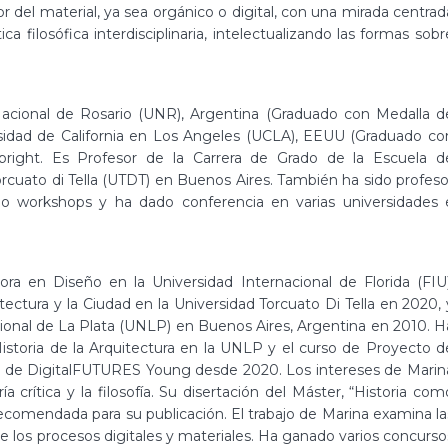
r del material, ya sea orgánico o digital, con una mirada centrad
a filosófica interdisciplinaria, intelectualizando las formas sobr
Nacional de Rosario (UNR), Argentina (Graduado con Medalla d
ersidad de California en Los Angeles (UCLA), EEUU (Graduado co
bright. Es Profesor de la Carrera de Grado de la Escuela d
orcuato di Tella (UTDT) en Buenos Aires. También ha sido profeso
do workshops y ha dado conferencia en varias universidades 
a en Diseño en la Universidad Internacional de Florida (FIU)
tectura y la Ciudad en la Universidad Torcuato Di Tella en 2020, 
acional de La Plata (UNLP) en Buenos Aires, Argentina en 2010. H
Historia de la Arquitectura en la UNLP y el curso de Proyecto d
é de DigitalFUTURES Young desde 2020. Los intereses de Marin
a crítica y la filosofía. Su disertación del Máster, “Historia com
recomendada para su publicación. El trabajo de Marina examina la
e los procesos digitales y materiales. Ha ganado varios concurso