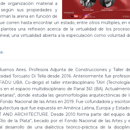
de organización material a
 según sus propiedades y
orman la arena en función de
que corren hasta encontrar un estado, entre otros múltiples, en e
o plantea una reflexión acerca de la virtualidad de los proceso
neal, una virtualidad abierta a la especulación como voluntad d
be
.
 Buenos Aires. Profesora Adjunta de Construcciones y Taller de
sidad Torcuato Di Tella desde 2016. Anteriormente fue profesor
ADU UBA. Co-dirigió el taller interdisciplinario TAH (Tecnología
es en el espacio multidisciplinario de Panal 361 (BA). Actualment
netarias”, donde estudia las geomorfologías arquitectónicas de l
l Fondo Nacional de las Artes en 2019. Fue cofundadora y escritor
uitectura que fue expuesta en América Latina, Europa y Estado
T AND ARCHITECTURE. Desde 2010 forma parte del equipo d
l Río de la Plata”, becado por el Fondo Nacional de las Artes y e
esarrollo de una dialéctica teórico-práctica de la disciplin