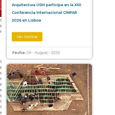
Arquitectura USM participa en la XXII
Conferencia Internacional CINPAR
l
2026 en Lisboa
s
e
Ver Noticia
Fecha:
04 - August - 2026
l
a
s
e
a
a
s
e
l
a