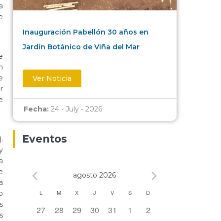
a
e
Inauguración Pabellón 30 años en
Jardín Botánico de Viña del Mar
e
n
e
Ver Noticia
r
e
Fecha:
24 - July - 2026
Eventos
.
y
a
e
agosto 2026
a
Calendario
L
M
X
J
V
S
D
o
s
0 eventos,
0 eventos,
0 eventos,
0 eventos,
0 eventos,
0 eventos,
0 eventos,
27
28
29
30
31
1
2
de
s