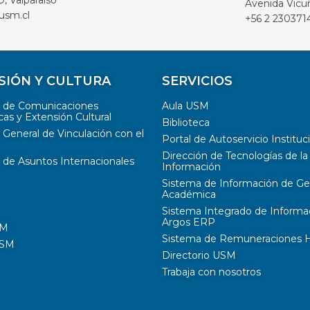
, Valparaíso
Avenida Vicu
usm.cl
+56 2 230371
SIÓN Y CULTURA
SERVICIOS
n de Comunicaciones
Aula USM
cas y Extensión Cultural
Biblioteca
 General de Vinculación con el
Portal de Autoservicio Instituc
Dirección de Tecnologías de la
 de Asuntos Internacionales
Información
Sistema de Información de Ge
Académica
Sistema Integrado de Informa
Argos ERP
SM
Sistema de Remuneraciones Hi
USM
Directorio USM
Trabaja con nosotros