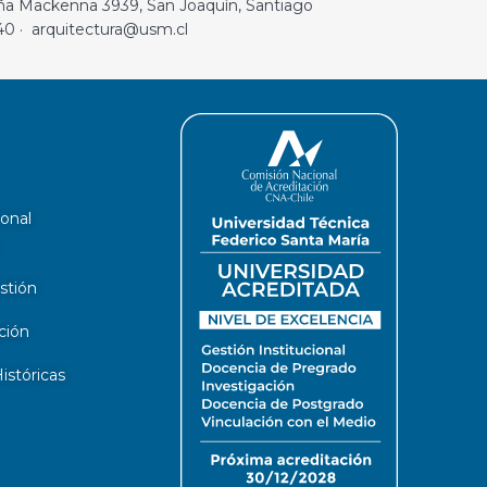
ña Mackenna 3939, San Joaquín, Santiago
40 · arquitectura@usm.cl
ional
stión
ción
stóricas