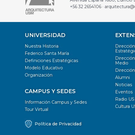
Avenida España 1680, Edificio D
+56 32 2654106 · arquitectura@
UNIVERSIDAD
EXTEN
Nuestra Historia
Direcció
Estratégi
Federico Santa María
Dirección
Definiciones Estratégicas
Medio
Modelo Educativo
Dirección
Organización
Alumni
Noticias
CAMPUS Y SEDES
Eventos
Radio U
Información Campus y Sedes
Cultura 
Tour Virtual
Política de Privacidad