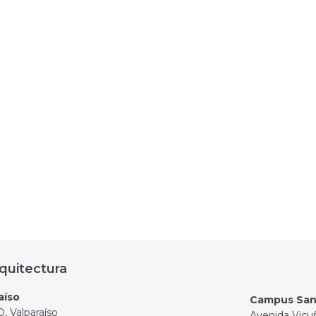
quitectura
aíso
Campus San
, Valparaíso
Avenida Vicu