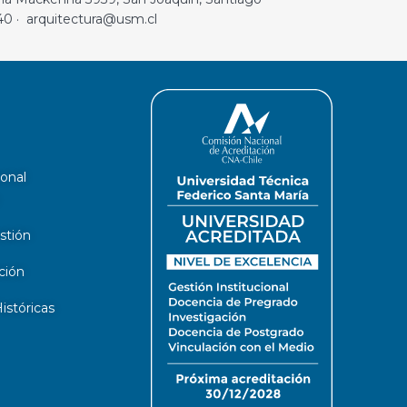
40 · arquitectura@usm.cl
ional
stión
ción
stóricas