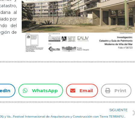
atastro,
adana al
ciado por
ondo del
egión de
edIn
WhatsApp
Email
Print
SIGUIENTE
Conferencia: Lecciones de los terremotos de San Francisco (1868 y 1906) y Valparaíso (1906, 1985 y 2010)
Festival Internacional de Arquitectura y Construcción con Tierra TERRAPUERTO