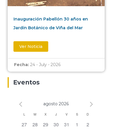
Inauguración Pabellón 30 años en
Jardín Botánico de Viña del Mar
Ver Noticia
Fecha:
24 - July - 2026
Eventos
agosto 2026
Calendario
L
M
X
J
V
S
D
0 eventos,
0 eventos,
0 eventos,
0 eventos,
0 eventos,
0 eventos,
0 eventos,
27
28
29
30
31
1
2
de