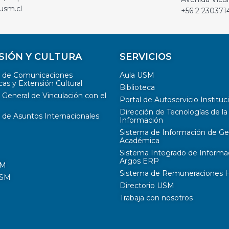
usm.cl
+56 2 230371
SIÓN Y CULTURA
SERVICIOS
n de Comunicaciones
Aula USM
cas y Extensión Cultural
Biblioteca
 General de Vinculación con el
Portal de Autoservicio Instituc
Dirección de Tecnologías de la
 de Asuntos Internacionales
Información
Sistema de Información de Ge
Académica
Sistema Integrado de Informa
Argos ERP
SM
Sistema de Remuneraciones Hi
USM
Directorio USM
Trabaja con nosotros