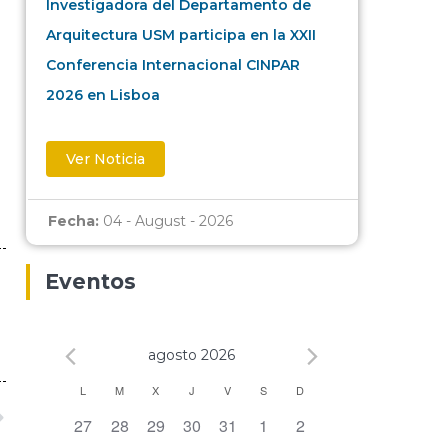
Investigadora del Departamento de
Arquitectura USM participa en la XXII
Conferencia Internacional CINPAR
2026 en Lisboa
Ver Noticia
Fecha:
04 - August - 2026
Eventos
agosto 2026
Calendario
L
M
X
J
V
S
D
0 eventos,
0 eventos,
0 eventos,
0 eventos,
0 eventos,
0 eventos,
0 eventos,
27
28
29
30
31
1
2
de