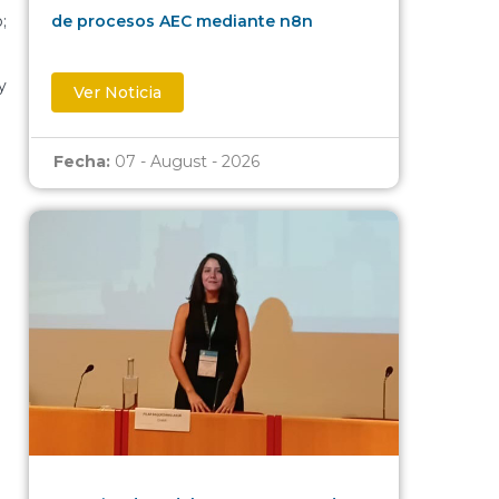
;
de procesos AEC mediante n8n
y
Ver Noticia
Fecha:
07 - August - 2026