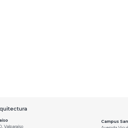
quitectura
aíso
Campus San
, Valparaíso
Avenida Vicu