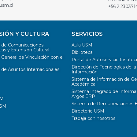
usm.cl
+56 2 230371
SIÓN Y CULTURA
SERVICIOS
n de Comunicaciones
Aula USM
cas y Extensión Cultural
Biblioteca
 General de Vinculación con el
Portal de Autoservicio Instituc
Dirección de Tecnologías de la
 de Asuntos Internacionales
Información
Sistema de Información de Ge
Académica
Sistema Integrado de Informa
Argos ERP
SM
Sistema de Remuneraciones Hi
USM
Directorio USM
Trabaja con nosotros