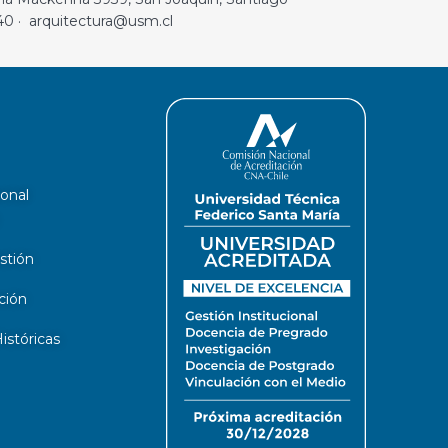
40 · arquitectura@usm.cl
ional
stión
ción
stóricas