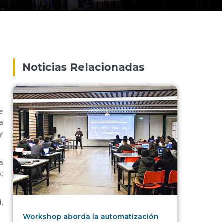
Noticias Relacionadas
e
a
y
a
;
,
Workshop aborda la automatización