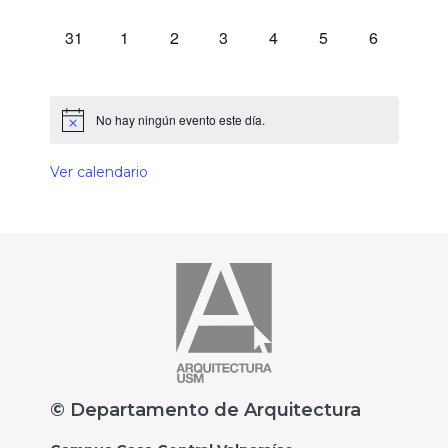
0 eventos,
0 eventos,
0 eventos,
0 eventos,
0 eventos,
0 eventos,
0 eventos,
31
1
2
3
4
5
6
No hay ningún evento este día.
Ver calendario
© Departamento de Arquitectura