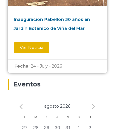
Inauguración Pabellón 30 años en
Jardín Botánico de Viña del Mar
Ver Noticia
Fecha:
24 - July - 2026
Eventos
agosto 2026
Calendario
L
M
X
J
V
S
D
0 eventos,
0 eventos,
0 eventos,
0 eventos,
0 eventos,
0 eventos,
0 eventos,
27
28
29
30
31
1
2
de