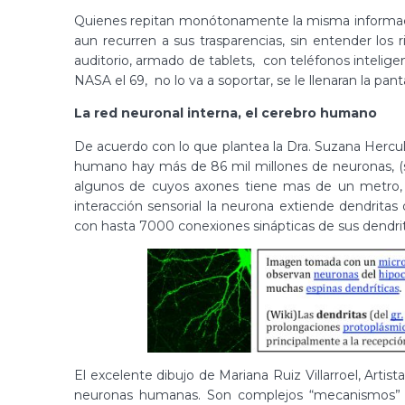
Quienes repitan monótonamente la misma informació
aun recurren a sus trasparencias, sin entender los
auditorio, armado de tablets, con teléfonos inteli
NASA el 69, no lo va a soportar, se le llenaran la pant
La red neuronal interna, el cerebro humano
De acuerdo con lo que plantea la Dra. Suzana Hercul
humano hay más de 86 mil millones de neuronas, (s
algunos de cuyos axones tiene mas de un metro, 
interacción sensorial la neurona extiende dendrit
con hasta 7000 conexiones sinápticas de sus dendrit
El excelente dibujo de Mariana Ruiz Villarroel, Ar
neuronas humanas. Son complejos “mecanismos” e