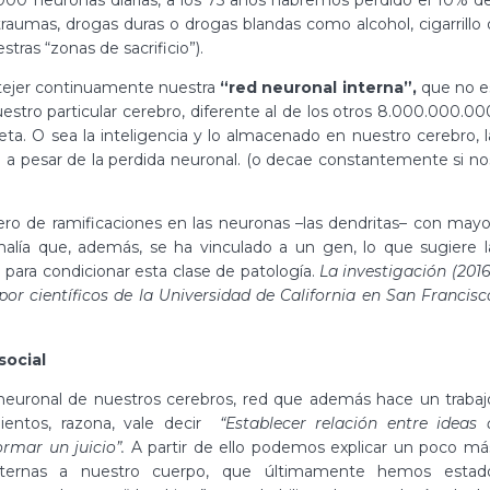
 traumas, drogas duras o drogas blandas como alcohol, cigarrillo 
as “zonas de sacrificio”).
 tejer continuamente nuestra
“red neuronal interna”,
que no e
estro particular cerebro, diferente al de los otros 8.000.000.00
ta. O sea la inteligencia y lo almacenado en nuestro cerebro, l
 a pesar de la perdida neuronal. (o decae constantemente si no
o de ramificaciones en las neuronas –las dendritas– con mayo
alía que, además, se ha vinculado a un gen, lo que sugiere l
e para condicionar esta clase de patología.
La investigación (2016
por científicos de la Universidad de California en San Francisc
social
euronal de nuestros cerebros, red que además hace un trabaj
ientos, razona, vale decir
“Establecer relación entre ideas 
rmar un juicio”.
A partir de ello podemos explicar un poco má
xternas a nuestro cuerpo, que últimamente hemos estad