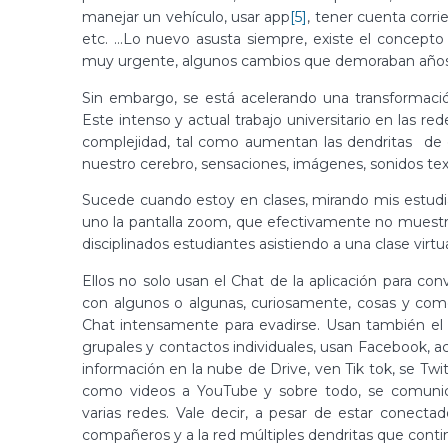
manejar un vehículo, usar app
[5]
, tener cuenta corrie
etc. …Lo nuevo asusta siempre, existe el concepto d
muy urgente, algunos cambios que demoraban años 
Sin embargo, se está acelerando una transformaci
Este intenso y actual trabajo universitario en las re
complejidad, tal como aumentan las dendritas d
nuestro cerebro, sensaciones, imágenes, sonidos text
Sucede cuando estoy en clases, mirando mis estudi
uno la pantalla zoom, que efectivamente no muestr
disciplinados estudiantes asistiendo a una clase virtua
Ellos no solo usan el Chat de la aplicación para co
con algunos o algunas, curiosamente, cosas y comenta
Chat intensamente para evadirse. Usan también el 
grupales y contactos individuales, usan Facebook,
información en la nube de Drive, ven Tik tok, se Tw
como videos a YouTube y sobre todo, se comunic
varias redes. Vale decir, a pesar de estar conecta
compañeros y a la red múltiples dendritas que conti