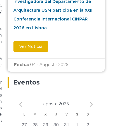
Investigadora del Departamento de
,
Arquitectura USM participa en la XXII
y
Conferencia Internacional CINPAR
2026 en Lisboa
.
n
n
Ver Noticia
a
Fecha:
04 - August - 2026
e
Eventos
r
l
s
n
agosto 2026
s
Calendario
e
L
M
X
J
V
S
D
s
0 eventos,
0 eventos,
0 eventos,
0 eventos,
0 eventos,
0 eventos,
0 eventos,
27
28
29
30
31
1
2
de