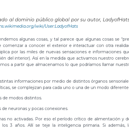
ado al dominio público global por su autor, LadyofHats
s.wikimedia.org/wiki/User:LadyofHats
endemos algunas cosas, y tal parece que algunas cosas se “pre
 comenzar a conocer el exterior e interactuar con otra realida
plica por las miles de nuevas sensaciones e informaciones qu
ién del interior). Así en la medida que activamos nuestro cerebr
somos a partir que almacenamos lo que podríamos llamar nuestr
istintas informaciones por medio de distintos órganos sensoriale
íticas, se complejizan para cada uno o una de un modo diferente
 de modos distintos.
 de neuronas y pocas conexiones.
as no activadas. Por eso el período crítico de alimentación y d
os 3 años. Allí se teje la inteligencia primaria. Si además, l