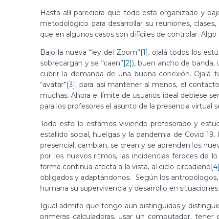
Hasta allí pareciera que todo esta organizado y ba
metodológico para desarrollar su reuniones, clases, 
que en algunos casos son difíciles de controlar. Algo
Bajo la nueva “ley del Zoom”
[1]
, ojalá todos los es
sobrecargan y se “caen”
[2]
), buen ancho de banda, u
cubrir la demanda de una buena conexión. Ojalá 
“avatar”
[3]
, para así mantener al menos, el contact
muchas. Ahora el límite de usuarios ideal debiese se
para los profesores el asunto de la presencia virtual se
Todo esto lo estamos viviendo profesorado y estud
estallido social, huelgas y la pandemia de Covid 19. L
presencial, cambian, se crean y se aprenden los nuevo
por los nuevos ritmos, las incidencias feroces de lo 
forma continua afecta a la vista, al ciclo circadiano
[4
obligados y adaptándonos. Según los antropólogos, e
humana su supervivencia y desarrollo en situaciones 
Igual admito que tengo aun distinguidas y distingu
primeras calculadoras, usar un computador, tener c