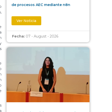
de procesos AEC mediante n8n
o
,
Ver Noticia
e
a
Fecha:
07 - August - 2026
n
y
s
e
o
n
n
o
e
s
a