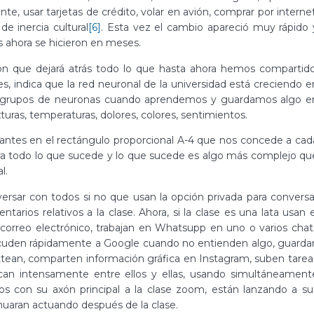
nte, usar tarjetas de crédito, volar en avión, comprar por internet
e inercia cultural
[6]
. Esta vez el cambio apareció muy rápido 
ahora se hicieron en meses.
ón que dejará atrás todo lo que hasta ahora hemos compartido
des, indica que la red neuronal de la universidad está creciendo e
e grupos de neuronas cuando aprendemos y guardamos algo e
uras, temperaturas, dolores, colores, sentimientos.
antes en el rectángulo proporcional A-4 que nos concede a cad
a todo lo que sucede y lo que sucede es algo más complejo qu
l.
nversar con todos si no que usan la opción privada para conversa
rios relativos a la clase. Ahora, si la clase es una lata usan e
correo electrónico, trabajan en Whatsupp en uno o varios chat
 acuden rápidamente a Google cuando no entienden algo, guarda
ittean, comparten información gráfica en Instagram, suben tarea
an intensamente entre ellos y ellas, usando simultáneament
dos con su axón principal a la clase zoom, están lanzando a su
nuaran actuando después de la clase.