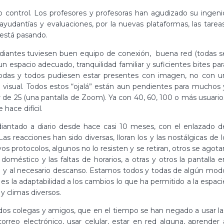
jo control. Los profesores y profesoras han agudizado su ingeni
ayudantías y evaluaciones, por la nuevas plataformas, las tareas
 está pasando.
tudiantes tuviesen buen equipo de conexión, buena red (todas s
n espacio adecuado, tranquilidad familiar y suficientes bites par
todas y todos pudiesen estar presentes con imagen, no con u
o visual. Todos estos “ojalá” están aun pendientes para muchos 
r de 25 (una pantalla de Zoom). Ya con 40, 60, 100 o más usuario
 hace difícil.
iantado a diario desde hace casi 10 meses, con el enlazado d
as reacciones han sido diversas, lloran los y las nostálgicas de l
s protocolos, algunos no lo resisten y se retiran, otros se agota
doméstico y las faltas de horarios, a otras y otros la pantalla e
]
y al necesario descanso. Estamos todos y todas de algún mod
s la adaptabilidad a los cambios lo que ha permitido a la espaci
y climas diversos.
idos colegas y amigos, que en el tiempo se han negado a usar la
orreo electrónico, usar celular, estar en red alguna, aprender 