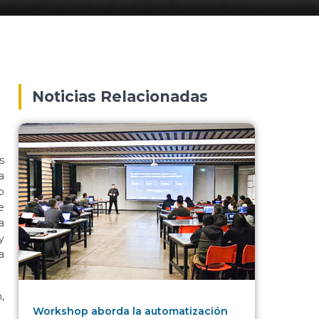
Noticias Relacionadas
s
a
o
e
a
y
a
,
Workshop aborda la automatización