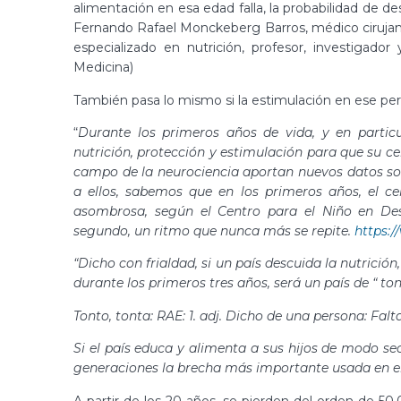
alimentación en esa edad falla, la probabilidad de des
Fernando Rafael Monckeberg Barros, médico cirujano 
especializado en nutrición, profesor, investigado
Medicina)
También pasa lo mismo si la estimulación en ese pe
“
Durante los primeros años de vida, y en partic
nutrición, protección y estimulación para que su ce
campo de la neurociencia aportan nuevos datos sobr
a ellos, sabemos que en los primeros años, el c
asombrosa, según el Centro para el Niño en Des
segundo, un ritmo que nunca más se repite.
https:/
“Dicho con frialdad, si un país descuida la nutrición,
durante los primeros tres años, será un país de “ ton
Tonto, tonta: RAE:
1.
adj.
Dicho
de
una
persona
:
Falt
Si el país educa y alimenta a sus hijos de modo s
generaciones la brecha más importante usada en el 
A partir de los 20 años, se pierden del orden de 50