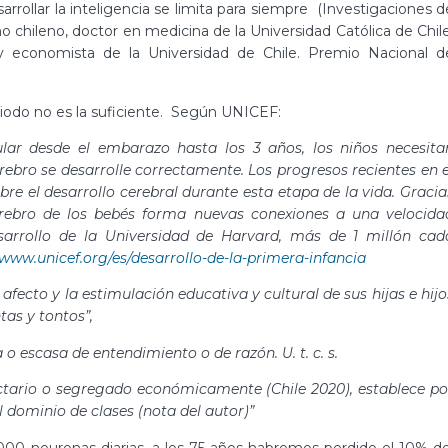
arrollar la inteligencia se limita para siempre (Investigaciones d
chileno, doctor en medicina de la Universidad Católica de Chile
r y economista de la Universidad de Chile. Premio Nacional d
riodo no es la suficiente. Según UNICEF:
ular desde el embarazo hasta los 3 años, los niños necesita
rebro se desarrolle correctamente. Los progresos recientes en e
e el desarrollo cerebral durante esta etapa de la vida. Gracia
erebro de los bebés forma nuevas conexiones a una velocida
arrollo de la Universidad de Harvard, más de 1 millón cad
/www.unicef.org/es/desarrollo-de-la-primera-infancia
 afecto y la estimulación educativa y cultural de sus hijas e hijo
tas y tontos”,
a
o
escasa
de
entendimiento
o
de
razón
.
U. t. c. s.
ectario o segregado económicamente (Chile 2020), establece po
dominio de clases (nota del autor)”
.000 neuronas diarias, a los 75 años habremos perdido el 10% de