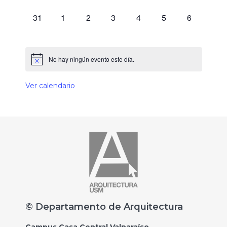
0 eventos,
0 eventos,
0 eventos,
0 eventos,
0 eventos,
0 eventos,
0 eventos,
31
1
2
3
4
5
6
No hay ningún evento este día.
Ver calendario
© Departamento de Arquitectura
Campus Casa Central Valparaíso