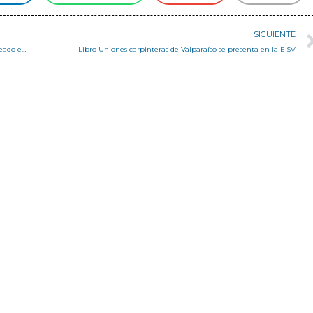
SIGUIENTE
Junta de Vecinos Nº17 celebrará el aniversario de su Punto Verde creado en conjunto con Reciclo Valparaíso
Libro Uniones carpinteras de Valparaíso se presenta en la EISV