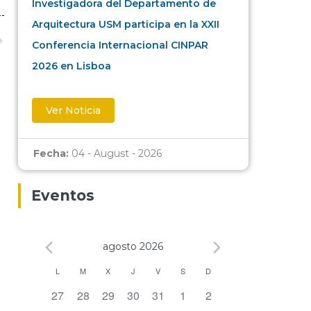
Investigadora del Departamento de
Arquitectura USM participa en la XXII
Conferencia Internacional CINPAR
2026 en Lisboa
Ver Noticia
Fecha:
04 - August - 2026
Eventos
agosto 2026
Calendario
L
M
X
J
V
S
D
0 eventos,
0 eventos,
0 eventos,
0 eventos,
0 eventos,
0 eventos,
0 eventos,
27
28
29
30
31
1
2
de