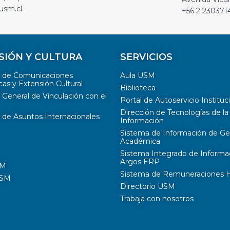
usm.cl
+56 2 230371
SIÓN Y CULTURA
SERVICIOS
n de Comunicaciones
Aula USM
cas y Extensión Cultural
Biblioteca
 General de Vinculación con el
Portal de Autoservicio Instituc
Dirección de Tecnologías de la
 de Asuntos Internacionales
Información
Sistema de Información de Ge
Académica
Sistema Integrado de Informa
Argos ERP
SM
Sistema de Remuneraciones Hi
USM
Directorio USM
Trabaja con nosotros