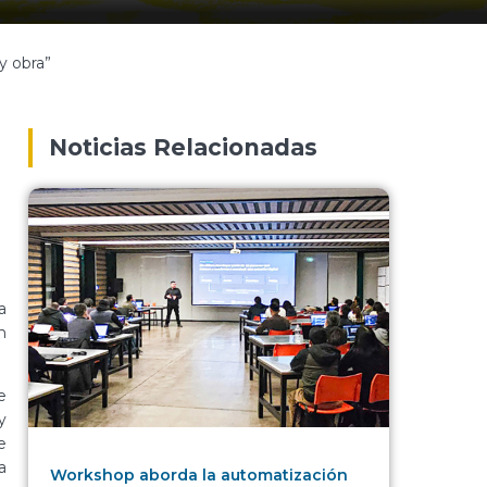
y obra”
Noticias Relacionadas
a
n
e
y
e
a
Workshop aborda la automatización