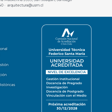
40 · arquitectura@usm.cl
ional
stión
ción
stóricas