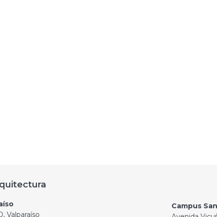
quitectura
aíso
Campus San
, Valparaíso
Avenida Vicu