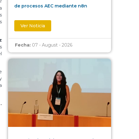
r
de procesos AEC mediante n8n
a
s
s
Ver Noticia
z
Fecha:
07 - August - 2026
s
l
e
y
a