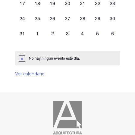
0 eventos,
0 eventos,
0 eventos,
0 eventos,
0 eventos,
0 eventos,
0 eventos,
17
18
19
20
21
22
23
0 eventos,
0 eventos,
0 eventos,
0 eventos,
0 eventos,
0 eventos,
0 eventos,
24
25
26
27
28
29
30
0 eventos,
0 eventos,
0 eventos,
0 eventos,
0 eventos,
0 eventos,
0 eventos,
31
1
2
3
4
5
6
No hay ningún evento este día.
Ver calendario