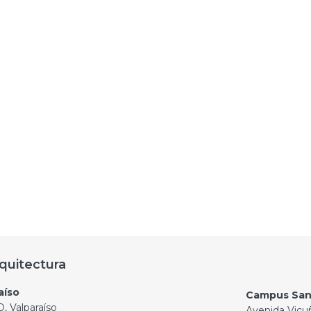
quitectura
aíso
Campus San
, Valparaíso
Avenida Vicu