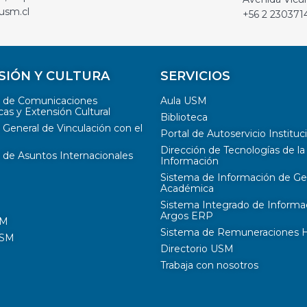
usm.cl
+56 2 230371
SIÓN Y CULTURA
SERVICIOS
n de Comunicaciones
Aula USM
cas y Extensión Cultural
Biblioteca
 General de Vinculación con el
Portal de Autoservicio Instituc
Dirección de Tecnologías de la
 de Asuntos Internacionales
Información
Sistema de Información de Ge
Académica
Sistema Integrado de Informa
Argos ERP
SM
Sistema de Remuneraciones Hi
USM
Directorio USM
Trabaja con nosotros