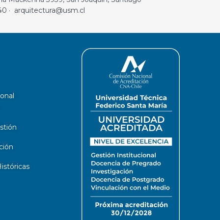
40 · arquitectura@usm.cl
ional
stión
ción
stóricas