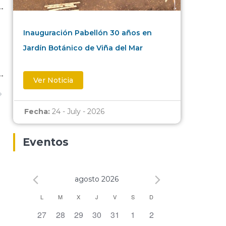
Inauguración Pabellón 30 años en
Jardín Botánico de Viña del Mar
Ver Noticia
Fecha:
24 - July - 2026
Eventos
agosto 2026
Calendario
L
M
X
J
V
S
D
0 eventos,
0 eventos,
0 eventos,
0 eventos,
0 eventos,
0 eventos,
0 eventos,
27
28
29
30
31
1
2
de