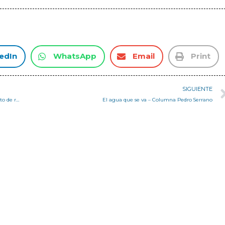
edIn
WhatsApp
Email
Print
SIGUIENTE
Estudiante de Arquitectura desarrolló innovador diseño para proyecto de reciclaje
El agua que se va – Columna Pedro Serrano