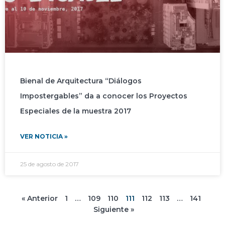
Bienal de Arquitectura “Diálogos
Impostergables” da a conocer los Proyectos
Especiales de la muestra 2017
VER NOTICIA »
25 de agosto de 2017
« Anterior
1
…
109
110
111
112
113
…
141
Siguiente »