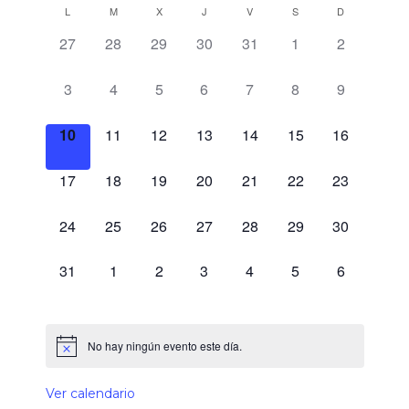
Calendario
L
M
X
J
V
S
D
0 eventos,
0 eventos,
0 eventos,
0 eventos,
0 eventos,
0 eventos,
0 eventos,
27
28
29
30
31
1
2
de
Eventos
0 eventos,
0 eventos,
0 eventos,
0 eventos,
0 eventos,
0 eventos,
0 eventos,
3
4
5
6
7
8
9
0 eventos,
0 eventos,
0 eventos,
0 eventos,
0 eventos,
0 eventos,
0 eventos,
10
11
12
13
14
15
16
0 eventos,
0 eventos,
0 eventos,
0 eventos,
0 eventos,
0 eventos,
0 eventos,
17
18
19
20
21
22
23
0 eventos,
0 eventos,
0 eventos,
0 eventos,
0 eventos,
0 eventos,
0 eventos,
24
25
26
27
28
29
30
0 eventos,
0 eventos,
0 eventos,
0 eventos,
0 eventos,
0 eventos,
0 eventos,
31
1
2
3
4
5
6
No hay ningún evento este día.
Ver calendario