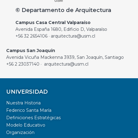
© Departamento de Arquitectura
Campus Casa Central Valparaíso
Avenida España 1680, Edificio D, Valparaíso
+56 32 2654106 · arquitectura@usm.cl
Campus San Joaquín
Avenida Vicuña Mackenna 3939, San Joaquín, Santiago
+56 2 23037140 · arquitectura@usm.cl
UNIVERSIDAD
Nuestra Historia
Federico Santa María
Definiciones Estratégicas
Modelo Educativo
Organización