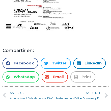
Compartir en:
Facebook
Twitter
LinkedIn
WhatsApp
Email
Print
ANTERIOR
SIGUIENTE
Arquitectura USM celebra sus 25 años
Profesores Luis Felipe González y Francisco Quitral presentarán la Semana de la Madera 2022