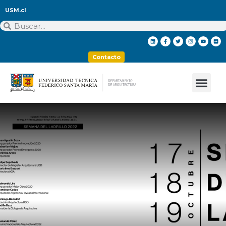
USM.cl
Contacto