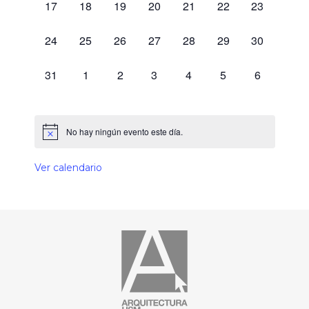
0 eventos,
0 eventos,
0 eventos,
0 eventos,
0 eventos,
0 eventos,
0 eventos,
17
18
19
20
21
22
23
0 eventos,
0 eventos,
0 eventos,
0 eventos,
0 eventos,
0 eventos,
0 eventos,
24
25
26
27
28
29
30
0 eventos,
0 eventos,
0 eventos,
0 eventos,
0 eventos,
0 eventos,
0 eventos,
31
1
2
3
4
5
6
No hay ningún evento este día.
Ver calendario