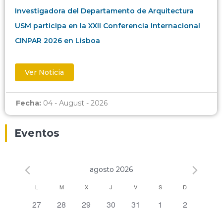
Investigadora del Departamento de Arquitectura
USM participa en la XXII Conferencia Internacional
CINPAR 2026 en Lisboa
Ver Noticia
Fecha:
04 - August - 2026
Eventos
agosto 2026
Calendario
L
M
X
J
V
S
D
0 eventos,
0 eventos,
0 eventos,
0 eventos,
0 eventos,
0 eventos,
0 eventos,
27
28
29
30
31
1
2
de