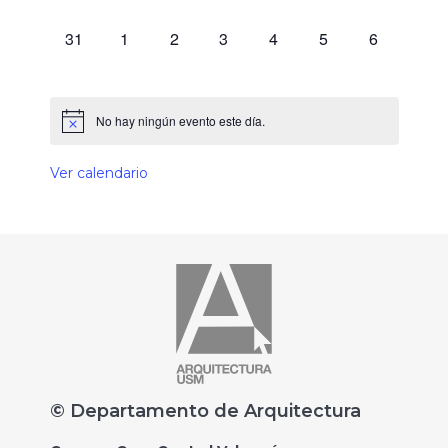
0 eventos,
0 eventos,
0 eventos,
0 eventos,
0 eventos,
0 eventos,
0 eventos,
31
1
2
3
4
5
6
No hay ningún evento este día.
Ver calendario
© Departamento de Arquitectura