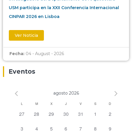
USM participa en la XXII Conferencia Internacional
CINPAR 2026 en Lisboa
Ver Noticia
Fecha:
04 - August - 2026
Eventos
agosto 2026
Calendario
L
M
X
J
V
S
D
0 eventos,
0 eventos,
0 eventos,
0 eventos,
0 eventos,
0 eventos,
0 eventos,
27
28
29
30
31
1
2
de
Eventos
0 eventos,
0 eventos,
0 eventos,
0 eventos,
0 eventos,
0 eventos,
0 eventos,
3
4
5
6
7
8
9