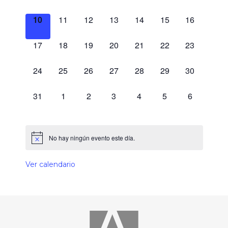
0 eventos,
0 eventos,
0 eventos,
0 eventos,
0 eventos,
0 eventos,
0 eventos,
10
11
12
13
14
15
16
0 eventos,
0 eventos,
0 eventos,
0 eventos,
0 eventos,
0 eventos,
0 eventos,
17
18
19
20
21
22
23
0 eventos,
0 eventos,
0 eventos,
0 eventos,
0 eventos,
0 eventos,
0 eventos,
24
25
26
27
28
29
30
0 eventos,
0 eventos,
0 eventos,
0 eventos,
0 eventos,
0 eventos,
0 eventos,
31
1
2
3
4
5
6
No hay ningún evento este día.
Ver calendario