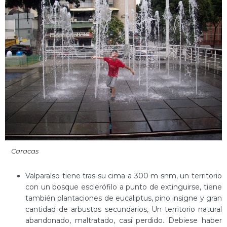
Caracas
Valparaíso tiene tras su cima a 300 m snm, un territorio
con un bosque esclerófilo a punto de extinguirse, tiene
también plantaciones de eucaliptus, pino insigne y gran
cantidad de arbustos secundarios, Un territorio natural
abandonado, maltratado, casi perdido. Debiese haber