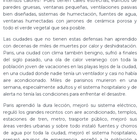
intensos calores? Pues tienen calles estrechas, edificios de
paredes gruesas, ventanas pequeñas, ventilaciones pasivas
bien diseñadas, sistemas de humectación, fuentes de agua,
ventanas humectadas con jarrones de cerámica porosa y
todo el verde vegetal que sea posible.
Las ciudades que no tienen estas defensas han aprendido
con decenas de miles de muertes por calor y deshidratación.
Paris, una ciudad con clima también benigno, sufrió a finales
del siglo pasado, una ola de calor veraniego con toda la
población joven de vacaciones en las playas lejos de la ciudad,
en una ciudad donde nadie tenía un ventilador y casi no había
aire acondicionado. Miles de parisinos murieron en una
semana, especialmente adultos y el sistema hospitalario y de
alerta no tenía las condiciones para enfrentar el desastre.
Paris aprendió la dura lección, mejoró su sistema eléctrico,
reguló los grandes recintos con aire acondicionado, templos,
estaciones de tren, metro, trasporte público, mejoró sus
áreas verdes urbanas y sobre todo instaló fuentes y chorros
de agua por toda la ciudad, mejoró el sistema hospitalario,
preparó equipos de emergencia. enseñó a la población a