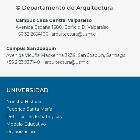
© Departamento de Arquitectura
Campus Casa Central Valparaíso
Avenida España 1680, Edificio D, Valparaíso
+56 32 2654106 · arquitectura@usm.cl
Campus San Joaquín
Avenida Vicuña Mackenna 3939, San Joaquín, Santiago
+56 2 23037140 · arquitectura@usm.cl
UNIVERSIDAD
Nuestra Historia
Federico Santa María
Definiciones Estratégicas
Modelo Educativo
Organización