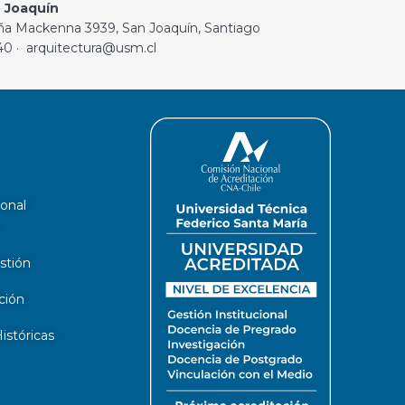
 Joaquín
ña Mackenna 3939, San Joaquín, Santiago
40 · arquitectura@usm.cl
ional
stión
ción
stóricas