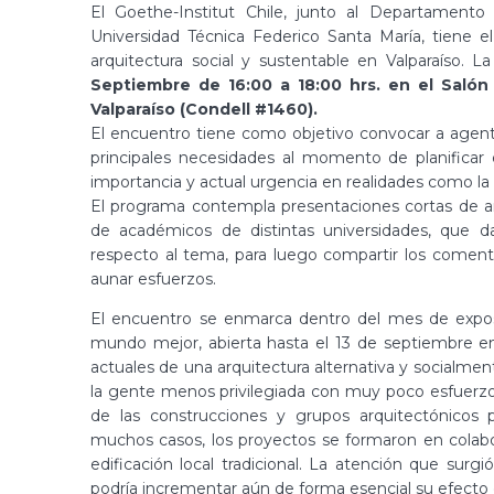
El Goethe-Institut Chile, junto al Departamento
Universidad Técnica Federico Santa María, tiene el
arquitectura social y sustentable en Valparaíso. La
Septiembre de 16:00 a 18:00 hrs. en el Salón 
Valparaíso (Condell #1460).
El encuentro tiene como objetivo convocar a agent
principales necesidades al momento de planificar 
importancia y actual urgencia en realidades como la 
El programa contempla presentaciones cortas de arq
de académicos de distintas universidades, que dar
respecto al tema, para luego compartir los coment
aunar esfuerzos.
El encuentro se enmarca dentro del mes de exposic
mundo mejor, abierta hasta el 13 de septiembre e
actuales de una arquitectura alternativa y socialme
la gente menos privilegiada con muy poco esfuerzo f
de las construcciones y grupos arquitectónicos 
muchos casos, los proyectos se formaron en colabor
edificación local tradicional. La atención que su
podría incrementar aún de forma esencial su efecto e