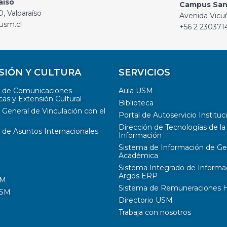
aíso
Campus San
, Valparaíso
Avenida Vicu
usm.cl
+56 2 230371
SIÓN Y CULTURA
SERVICIOS
n de Comunicaciones
Aula USM
cas y Extensión Cultural
Biblioteca
 General de Vinculación con el
Portal de Autoservicio Instituc
Dirección de Tecnologías de la
 de Asuntos Internacionales
Información
Sistema de Información de Ge
Académica
Sistema Integrado de Informa
Argos ERP
SM
Sistema de Remuneraciones Hi
USM
Directorio USM
Trabaja con nosotros