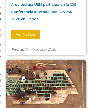
Arquitectura USM participa en la XXII
e
Conferencia Internacional CINPAR
e
e
2026 en Lisboa
y
u
Ver Noticia
o
Fecha:
04 - August - 2026
l
y
n
s
e
s
n
a
,