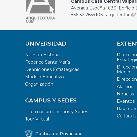
Campus Casa Central Valpar
Avenida España 1680, Edificio D
+56 32 2654106 · arquitectura@
UNIVERSIDAD
EXTEN
Nuestra Historia
Direcció
Estratégi
Federico Santa María
Dirección
Definiciones Estratégicas
Medio
Modelo Educativo
Dirección
Organización
Alumni
Noticias
CAMPUS Y SEDES
Eventos
Radio U
Información Campus y Sedes
Cultura 
Tour Virtual
Política de Privacidad