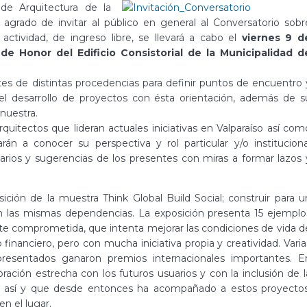
 de Arquitectura de la
 agrado de invitar al público en general al Conversatorio sobr
 actividad, de ingreso libre, se llevará a cabo el
viernes 9 d
de Honor del Edificio Consistorial de la Municipalidad d
es de distintas procedencias para definir puntos de encuentro 
el desarrollo de proyectos con ésta orientación, además de s
nuestra.
uitectos que lideran actuales iniciativas en Valparaíso así com
án a conocer su perspectiva y rol particular y/o instituciona
arios y sugerencias de los presentes con miras a formar lazos 
ión de la muestra Think Global Build Social; construir para u
n las mismas dependencias. La exposición presenta 15 ejemplo
nte comprometida, que intenta mejorar las condiciones de vida d
inanciero, pero con mucha iniciativa propia y creatividad. Varia
presentados ganaron premios internacionales importantes. E
ación estrecha con los futuros usuarios y con la inclusión de l
rgió así y que desde entonces ha acompañado a estos proyectos
n el lugar.