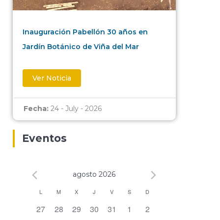
Inauguración Pabellón 30 años en
Jardín Botánico de Viña del Mar
Ver Noticia
Fecha:
24 - July - 2026
Eventos
agosto 2026
Calendario
L
M
X
J
V
S
D
0 eventos,
0 eventos,
0 eventos,
0 eventos,
0 eventos,
0 eventos,
0 eventos,
27
28
29
30
31
1
2
de