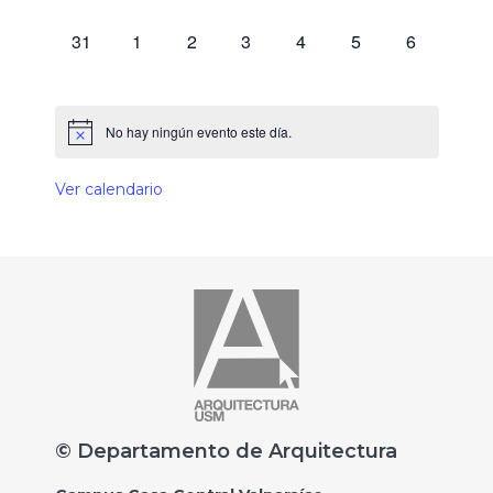
0 eventos,
0 eventos,
0 eventos,
0 eventos,
0 eventos,
0 eventos,
0 eventos,
31
1
2
3
4
5
6
No hay ningún evento este día.
Ver calendario
© Departamento de Arquitectura