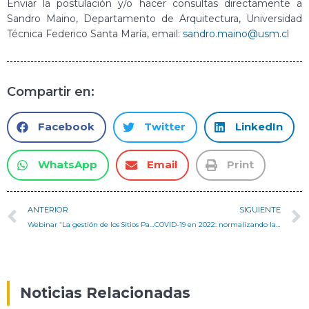
Enviar la postulación y/o hacer consultas directamente a
Sandro Maino, Departamento de Arquitectura, Universidad
Técnica Federico Santa María, email:
sandro.maino@usm.cl
Compartir en:
Facebook
Twitter
LinkedIn
WhatsApp
Email
Print
ANTERIOR
SIGUIENTE
Webinar “La gestión de los Sitios Patrimonio Mundial. Experiencias, aprendizaje y desafíos a 50 años de la Convención”
COVID-19 en 2022: normalizando la tragedia – Columna profesor Pedro Serrano
Noticias Relacionadas