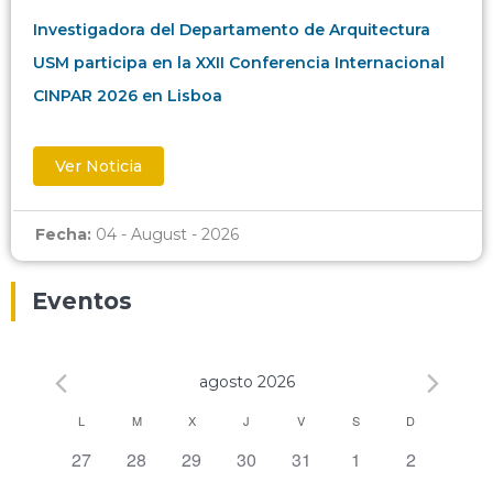
Investigadora del Departamento de Arquitectura
USM participa en la XXII Conferencia Internacional
CINPAR 2026 en Lisboa
Ver Noticia
Fecha:
04 - August - 2026
Eventos
agosto 2026
Calendario
L
M
X
J
V
S
D
0 eventos,
0 eventos,
0 eventos,
0 eventos,
0 eventos,
0 eventos,
0 eventos,
27
28
29
30
31
1
2
de