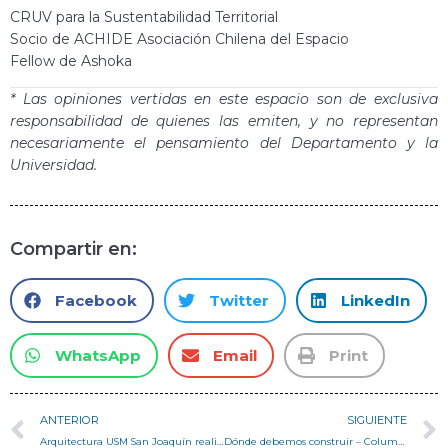
CRUV para la Sustentabilidad Territorial
Socio de ACHIDE Asociación Chilena del Espacio
Fellow de Ashoka
* Las opiniones vertidas en este espacio son de exclusiva
responsabilidad de quienes las emiten, y no representan
necesariamente el pensamiento del Departamento y la
Universidad.
Compartir en:
Facebook
Twitter
LinkedIn
WhatsApp
Email
Print
ANTERIOR
SIGUIENTE
Arquitectura USM San Joaquín realizó taller de AutoCAD para 29 estudiantes del liceo Gabriela Mistral de Melipilla
Dónde debemos construir – Columna profesor Pedro Serrano