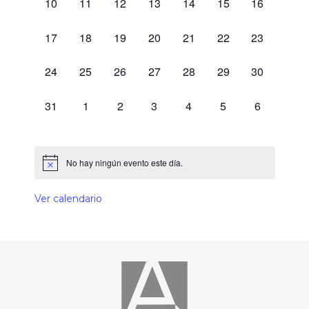
0 eventos,
0 eventos,
0 eventos,
0 eventos,
0 eventos,
0 eventos,
0 eventos,
10
11
12
13
14
15
16
0 eventos,
0 eventos,
0 eventos,
0 eventos,
0 eventos,
0 eventos,
0 eventos,
17
18
19
20
21
22
23
0 eventos,
0 eventos,
0 eventos,
0 eventos,
0 eventos,
0 eventos,
0 eventos,
24
25
26
27
28
29
30
0 eventos,
0 eventos,
0 eventos,
0 eventos,
0 eventos,
0 eventos,
0 eventos,
31
1
2
3
4
5
6
No hay ningún evento este día.
Ver calendario